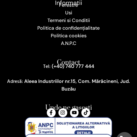
Informatii
Ferestre
Usi
Termeni si Conditii
Politica de confidențialitate
Politica cookies
A.N.P.C
Contact
Tel:
(+40) 740 777 444
Adresă:
Aleea Industriilor nr.15, Com. Mărăcineni, Jud.
Buzău
Unde ne gasesti