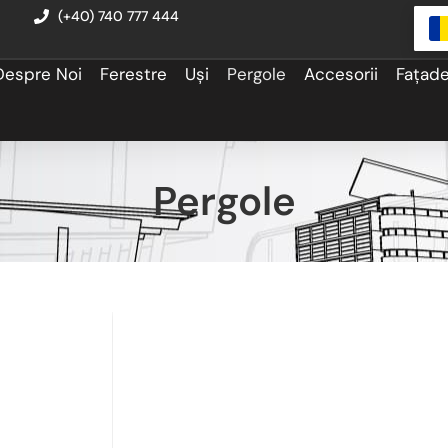
(+40) 740 777 444
Despre Noi
Ferestre
Uși
Pergole
Accesorii
Fațad
Pergole