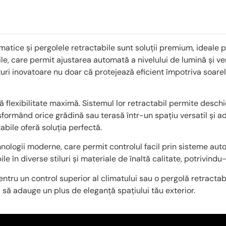
matice și pergolele retractabile sunt soluții premium, ideale p
le, care permit ajustarea automată a nivelului de lumină și ve
ri inovatoare nu doar că protejează eficient împotriva soarelui 
eră flexibilitate maximă. Sistemul lor retractabil permite desch
sformând orice grădină sau terasă într-un spațiu versatil și ad
abile oferă soluția perfectă.
ologii moderne, care permit controlul facil prin sisteme autom
bile în diverse stiluri și materiale de înaltă calitate, potrivin
ntru un control superior al climatului sau o pergolă retractabil
i să adauge un plus de eleganță spațiului tău exterior.