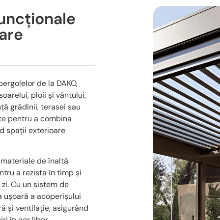
funcționale
oare
pergolelor de la DAKO,
arelui, ploii și vântului,
ă grădinii, terasei sau
ate pentru a combina
d spații exterioare
 materiale de înaltă
tru a rezista în timp și
e zi. Cu un sistem de
a ușoară a acoperișului
ă și ventilație, asigurând
i în aer liber.