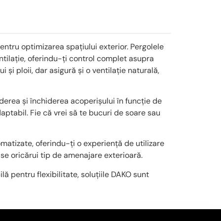
entru optimizarea spațiului exterior. Pergolele
ntilație, oferindu-ți control complet asupra
și ploii, dar asigură și o ventilație naturală,
iderea și închiderea acoperișului în funcție de
aptabil. Fie că vrei să te bucuri de soare sau
atizate, oferindu-ți o experiență de utilizare
du-se oricărui tip de amenajare exterioară.
ă pentru flexibilitate, soluțiile DAKO sunt