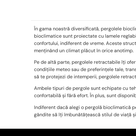
În gama noastră diversificată, pergolele biocli
bioclimatice sunt proiectate cu lamele reglabi
confortului, indiferent de vreme. Aceste structu
menținând un climat plăcut în orice anotimp.
Pe de altă parte, pergolele retractabile îți of
condițiile meteo sau de preferințele tale, tran
să te protejezi de intemperii, pergolele retract
Ambele tipuri de pergole sunt echipate cu tehn
confortabilă și fără efort. În plus, sunt disponi
Indiferent dacă alegi o pergolă bioclimatică pe
gândite să îți îmbunătățească stilul de viață ș